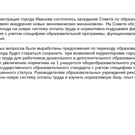
нистрации города Иванова состоялось заседание Совета по образ
овиях внедрения новых экономических механизмов». На Совете о
рехода на новую систему оплаты труда и нормативно-подушевое фи
ия с учетом специфики образовательной программы, функциониро
ые.
ных вопросов были выработаны предложения по переходу образова
ода будет стараться сохранить при возможной корректировке горо
труда для работников дошкольного и дополнительного образовани
 увеличению норматива на 1 учащегося общеобразовательного уч
осударственного образовательного стандарта с учетом специфики 
ышенного статуса. Руководителям образовательных учреждений ре
на новую систему оплаты труда и изучить нормативную базу, опыт