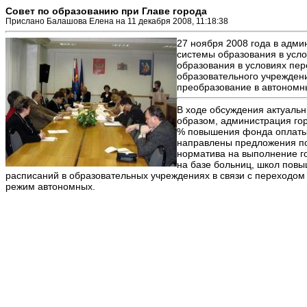
Совет по образованию при Главе города
Прислано Балашова Елена на 11 декабря 2008, 11:18:38
27 ноября 2008 года в адми
системы образования в усл
образования в условиях пе
образовательного учрежден
преобразование в автономн
В ходе обсуждения актуаль
образом, администрация гор
% повышения фонда оплаты 
направлены предложения по
норматива на выполнение г
на базе больниц, школ пов
расписаний в образовательных учреждениях в связи с переходом 
режим автономных.